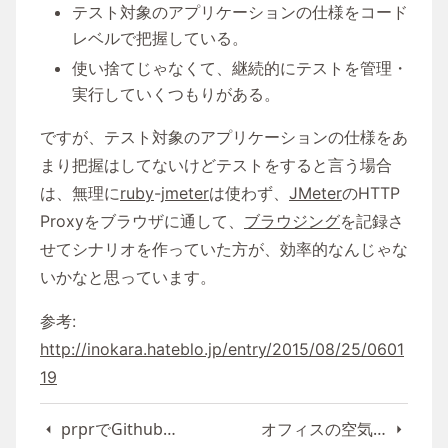
テスト対象のアプリケーションの仕様をコード
レベルで把握している。
使い捨てじゃなくて、継続的にテストを管理・
実行していくつもりがある。
ですが、テスト対象のアプリケーションの仕様をあ
まり把握はしてないけどテストをすると言う場合
は、無理に
ruby
-
jmeter
は使わず、
JMeter
のHTTP
Proxyをブラウザに通して、
ブラウジング
を記録さ
せてシナリオを作っていた方が、効率的なんじゃな
いかなと思っています。
参考:
http://inokara.hateblo.jp/entry/2015/08/25/0601
19
prprでGithubのPullRequestレビュー依頼をSlack通知する
オフィスの空気をモニタリングして改善する話