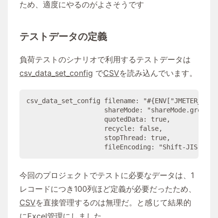
ため、適度にやるのがよさそうです
テストデータの定義
負荷テストのシナリオで利用するテストデータは
csv_data_set_config
で
CSV
を読み込んでいます。
csv_data_set_config 
filename
: 
"#{
ENV
[
"
JMETER_DATA
shareMode
: 
"
shareMode.group
"
,

quotedData
: 
true
,

recycle
: 
false
,

stopThread
: 
true
,

fileEncoding
: 
"
Shift-JIS
"
今回のプロジェクトでテストに必要なデータは、1
レコードにつき100列ほど定義が必要だったため、
CSV
を直接管理するのは無理だ。と感じて結果的
に
Excel
管理にしました。