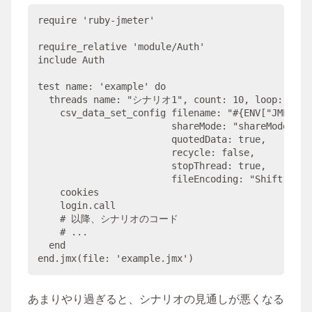
require
'
ruby-jmeter
'
require_relative
'
module/Auth
'
include
Auth
test 
name
: 
'
example
'
do
  threads 
name
: 
"
シナリオ1
"
, 
count
: 
10
, 
loop
: 
1
do
    csv_data_set_config 
filename
: 
"#{
ENV
[
"
JMETER_
shareMode
: 
"
shareMode.gro
quotedData
: 
true
,

recycle
: 
false
,

stopThread
: 
true
,

fileEncoding
: 
"
Shift-JIS
"
    cookies

    login.call

# 以降、シナリオのコード
# ...
end
end
.jmx(
file
: 
'
example.jmx
'
あまりやり過ぎると、シナリオの見通しが悪くなる