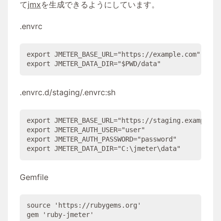
て
jmx
を生成できるようにしています。
.envrc
export
 JMETER_BASE_URL=
"
https://example.com
"
export
 JMETER_DATA_DIR=
"
$PWD
/data
"
.envrc.d/staging/.envrc:sh
export
 JMETER_BASE_URL=
"
https://staging.example.c
export
 JMETER_AUTH_USER=
"
user
"
export
 JMETER_AUTH_PASSWORD=
"
password
"
export
 JMETER_DATA_DIR=
"
C:
\
jmeter
\
data
"
Gemfile
source 
'
https://rubygems.org
'
gem 
'
ruby-jmeter
'