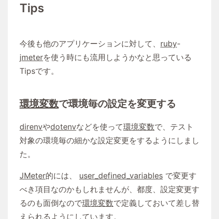
Tips
今後も他のアプリケーションに対して、
ruby
-
jmeter
を使う時にも流用しようかなと思っている
Tipsです。
環境変数
で環境毎の設定を変更する
direnv
や
dotenv
などを使って
環境変数
で、テスト
対象の環境毎の細かな設定変更をするようにしまし
た。
JMeter
的には、
user_defined_variables
で変更す
べき項目なのかもしれませんが、都度、設定変更す
るのも面倒なので
環境変数
で定義しておいて差し替
えられるようにしています。