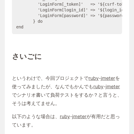
'
LoginForm[_token]
'
   => 
'
${csrf-token}
'
'
LoginForm[login_id]
'
 => 
'
${login_id}
'
,

'
LoginForm[password]
'
 => 
'
${password}
'
,

       } 
do
end
さいごに
というわけで、今回プロジェクトで
ruby
-
jmeter
を
使ってみましたが、なんでもかんでも
ruby
-
jmeter
でシナリオ書いて負荷テストをするか？と言うと、
そうは考えてません。
以下のような場合は、
ruby
-
jmeter
が有用だと思っ
ています。