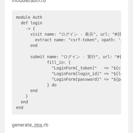
module/auth.rb
module
Auth
def
login
    -> {

      visit 
name
: 
"
ログイン - 表示
"
, 
url
: 
"#{
ENV
[
"
        extract 
name
: 
"
csrf-token
"
, 
xpath
: 
'
//*[@
end
      submit 
name
: 
"
ログイン - 実行
"
, 
url
: 
"#{
ENV
[
fill_in
: {

"
LoginForm[_token]
"
   => 
"
${csrf-t
"
LoginForm[login_id]
"
 => 
"
${login_
"
LoginForm[password]
"
 => 
"
${passwo
             } 
do
end
    }

end
end
generate_
jmx
.rb