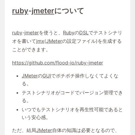
ruby
-
jmeter
について
ruby
-
jmeter
を使うと、
Ruby
の
DSL
でテストシナリ
オを書いて
jmx
(
JMeter
の設定ファイル)を生成する
ことができます。
https://github.com/flood-io/ruby-jmeter
JMeter
の
GUI
でポチポチ操作しなくてよくな
る。
テストシナリオがコードでバージョン管理でき
る。
いつでもテストシナリオを再生性可能であると
いう安心感。
ただ、結局
JMeter
自体の知識は必要となるので、