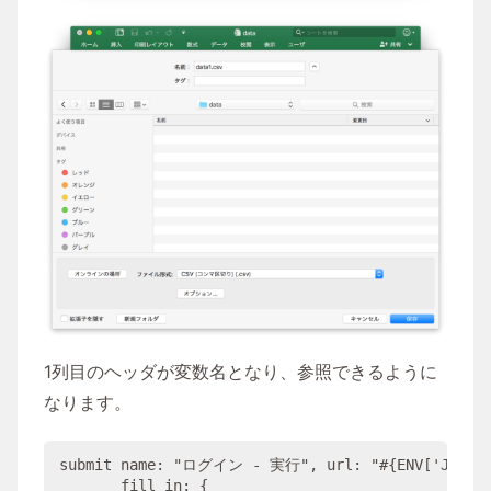
1列目のヘッダが変数名となり、参照できるように
なります。
submit 
name
: 
"
ログイン - 実行
"
, 
url
: 
"#{
ENV
[
'
JMETE
fill_in
: {
