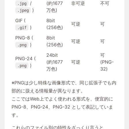
/
(約1677
非可逆
不可
.jpg
)
万色)
.jpeg
GIF (
8bit
可逆
可
)
(256色)
.gif
PNG-8 (
8bit
可逆
可
)
(256色)
.png
24bit
可
PNG-24 (
(約1677
可逆
(PNG-
)
.png
万色)
32)
※PNGは少し特殊な画像形式で、同じ拡張子でも内
部的に扱える情報量が異なります。
ここではWeb上でよく使われる形式を、便宜的に
PNG-8、PNG-24、PNG-32 として表記していま
す。
これらのファイル別の特性をざっくり言うと、