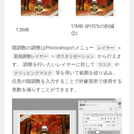
1.1MB (約15%の削減
1.3MB
😉)
階調数の調整はPhotoshopのメニュー
>
レイヤー
>
から行えま
新規調整レイヤー
ポスタリゼーション
す。 調整を行いたいレイヤーに対して
や
マスク
等を用いて範囲を絞り込み、
クリッピングマスク
任意の階調数を入力することで対象箇所で使用する
色数を減らすことができます。